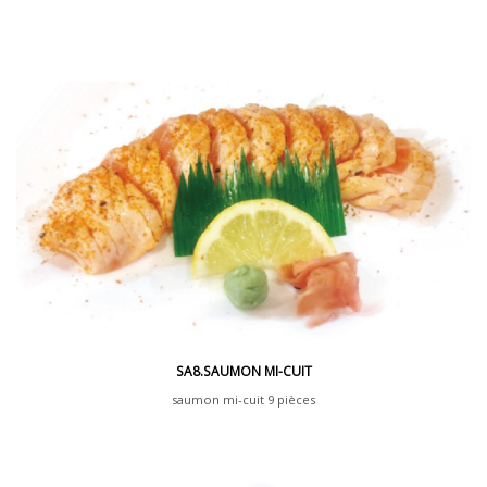
saumon,thon,avocat,concombre,poivron marine servi dans un bol de riz vina
SA8.SAUMON MI-CUIT
saumon mi-cuit 9 pièces